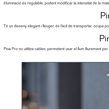
il·luminació és regulable, podent modificar la intensitat de la ma
Pi
Té un disseny elegant i lleuger, és fàcil de transportar, ocupa p
Pi
Pina Pro no utilitza cables, permetent usar el llum lliurement per 