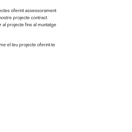
ojectes oferint assessorament
nostre projecte contract
 al projecte fins al muntatge
e el teu projecte oferint-te