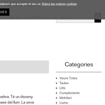
nsideram que accepta el seu us.
Sobre les nostres cookies
info@dliniahome.com
KIES
T
BLOG
CONTACTE
Categories
Veure Totes
Taules
Llits
Complements
spelma. Té un disseny
Mobiliari
base del llum. La seva
Llums