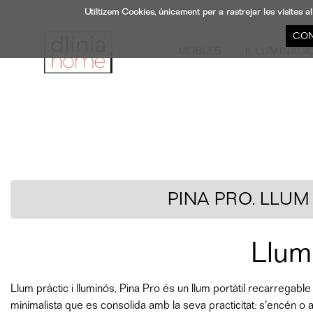
Utiltizem Cookies, únicament per a rastrejar les visite
CON
MOBLES
IL·LUMINACI
PINA PRO. LLUM
Llum
Llum pràctic i lluminós, Pina Pro és un llum portàtil recarregab
minimalista que es consolida amb la seva practicitat: s'encén o 