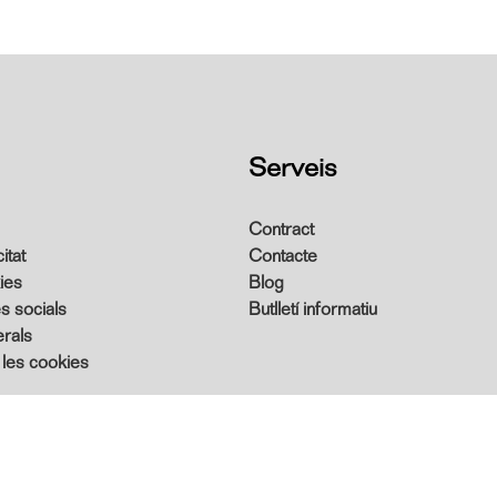
Serveis
Contract
itat
Contacte
ies
Blog
es socials
Butlletí informatiu
rals
 les cookies
ADA PER EMO SISTEMAS AMB L'EXCLUSIU SISTEMA E-PANEL