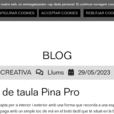
s al nostre web, no emmagatzemem cap dada personal. Si continúa navegant co
638822629
Identificat
Anar a la cistella
FIGURAR COOKIES
ACCEPTAR COOKIES
REBUTJAR COO
Ó
COMPLEMENTS
EXTERIOR
OUTLET
CONTRAC
BLOG
 CREATIVA
Llums
29/05/2023
 de taula Pina Pro
le apta per a interior i exterior amb una forma que recorda a una e
apaga amb un simple toc de mà en el botó tàctil que té situat en la 