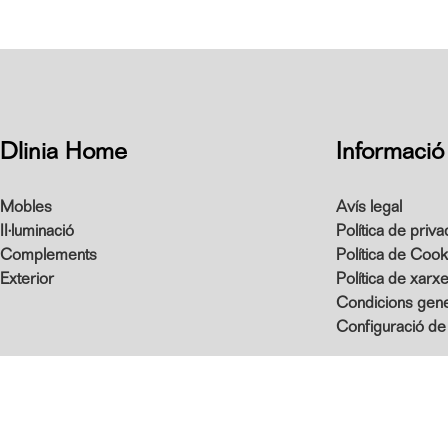
Dlinia Home
Informació
Mobles
Avís legal
II·luminació
Política de privac
Complements
Política de Cook
Exterior
Política de xarx
Condicions gene
Configuració de
COPYRIGHT © 2026 DLINIA HOME
PÀGINA WEB DESENVOLUP