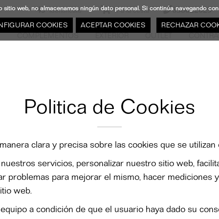
stro sitio web, no almacenamos ningún dato personal. Si continúa navegando c
638822629
Identifícate
Ir a la cesta
NFIGURAR COOKIES
ACEPTAR COOKIES
RECHAZAR COOK
N
COMPLEMENTOS
EXTERIOR
OUTLET
CONTRA
Politica de Cookies
e manera clara y precisa sobre las cookies que se utiliza
uestros servicios, personalizar nuestro sitio web, facili
icar problemas para mejorar el mismo, hacer mediciones y
itio web.
quipo a condición de que el usuario haya dado su conse