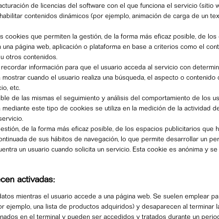
facturación de licencias del software con el que funciona el servicio (sitio
habilitar contenidos dinámicos (por ejemplo, animación de carga de un te
as cookies que permiten la gestión, de la forma más eficaz posible, de l
 en una página web, aplicación o plataforma en base a criterios como el con
 u otros contenidos.
 recordar información para que el usuario acceda al servicio con determin
 mostrar cuando el usuario realiza una búsqueda, el aspecto o contenido d
o, etc.
le de las mismas el seguimiento y análisis del comportamiento de los usua
mediante este tipo de cookies se utiliza en la medición de la actividad de 
ervicio.
estión, de la forma más eficaz posible, de los espacios publicitarios que
tinuada de sus hábitos de navegación, lo que permite desarrollar un perf
ncuentra un usuario cuando solicita un servicio. Esta cookie es anónima y
cen activadas:
datos mientras el usuario accede a una página web. Se suelen emplear pa
or ejemplo, una lista de productos adquiridos) y desaparecen al terminar l
nados en el terminal y pueden ser accedidos y tratados durante un period