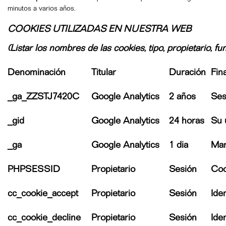
minutos a varios años.
COOKIES UTILIZADAS EN NUESTRA WEB
(Listar los nombres de las cookies, tipo, propietario, f
Denominación
Titular
Duración
Fin
_ga_ZZSTJ7420C
Google Analytics
2 años
Ses
_gid
Google Analytics
24 horas
Su 
_ga
Google Analytics
1 dia
Mar
PHPSESSID
Propietario
Sesión
Coo
cc_cookie_accept
Propietario
Sesión
Ide
cc_cookie_decline
Propietario
Sesión
Ide