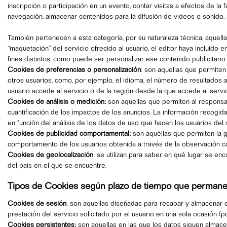
inscripción o participación en un evento, contar visitas a efectos de la 
navegación, almacenar contenidos para la difusión de vídeos o sonido, 
También pertenecen a esta categoría, por su naturaleza técnica, aquell
“maquetación” del servicio ofrecido al usuario, el editor haya incluido
fines distintos, como puede ser personalizar ese contenido publicitario
Cookies de preferencias o personalización
: son aquellas que permiten
otros usuarios, como, por ejemplo, el idioma, el número de resultados a
usuario accede al servicio o de la región desde la que accede al servici
Cookies de análisis o medición:
son aquellas que permiten al responsab
cuantificación de los impactos de los anuncios. La información recogida 
en función del análisis de los datos de uso que hacen los usuarios del s
Cookies de publicidad comportamental:
son aquéllas que permiten la g
comportamiento de los usuarios obtenida a través de la observación con
Cookies de geolocalización
: se utilizan para saber en qué lugar se e
del país en el que se encuentre.
Tipos de Cookies según plazo de tiempo que permane
Cookies de sesión
: son aquellas diseñadas para recabar y almacenar 
prestación del servicio solicitado por el usuario en una sola ocasión (p
Cookies persistentes:
son aquellas en las que los datos siguen almace