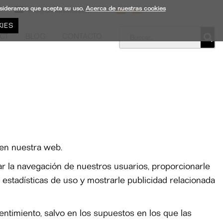
onsideramos que acepta su uso.
Acerca de nuestras cookies
info@dliniahome.com
IES
CT
BLOG
CONTACTO
n en nuestra web.
tar la navegación de nuestros usuarios, proporcionarle
 estadísticas de uso y mostrarle publicidad relacionada
ntimiento, salvo en los supuestos en los que las