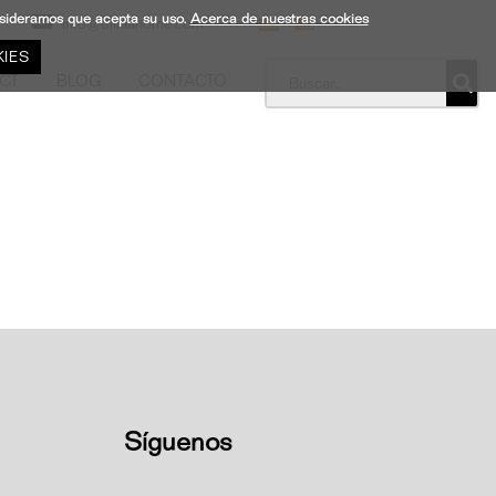
onsideramos que acepta su uso.
Acerca de nuestras cookies
info@dliniahome.com
IES
CT
BLOG
CONTACTO
Síguenos