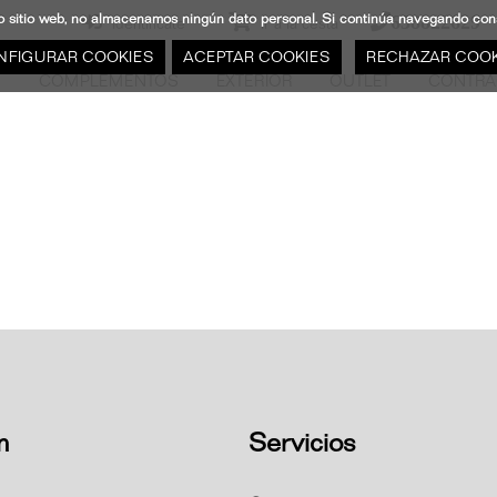
stro sitio web, no almacenamos ningún dato personal. Si continúa navegando c
638822629
Identifícate
Ir a la cesta
NFIGURAR COOKIES
ACEPTAR COOKIES
RECHAZAR COOK
N
COMPLEMENTOS
EXTERIOR
OUTLET
CONTRA
n
Servicios