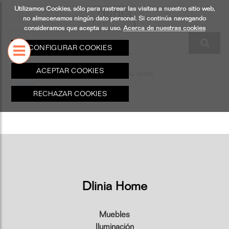
Utilizamos Cookies, sólo para rastrear las visitas a nuestro sitio web,
S
ILUMINACIÓN
COMPLEMENTO
no almacenamos ningún dato personal. Si continúa navegando
consideramos que acepta su uso.
Acerca de nuestras cookies
CONFIGURAR COOKIES
ACEPTAR COOKIES
Este producto no existe o no está a la venta
Volver
RECHAZAR COOKIES
Dlinia Home
Muebles
Iluminación