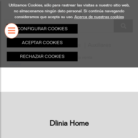
Utilizamos Cookies, sólo para rastrear las visitas a nuestro sitio web,
S
ILUMINACIÓN
COMPLEMENTO
no almacenamos ningún dato personal. Si continúa navegando
consideramos que acepta su uso.
Acerca de nuestras cookies
CONFIGURAR COOKIES
ACEPTAR COOKIES
Dlinia Home
|
Complementos
|
Auxiliares
RECHAZAR COOKIES
Este producto no existe o no está a la venta
Volver
Dlinia Home