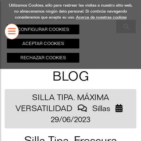
Utilizamos Cookies, sólo para rastrear las visitas a nuestro sitio web,
S
ILUMINACIÓN
COMPLEMENTO
no almacenamos ningún dato personal. Si continúa navegando
consideramos que acepta su uso.
Acerca de nuestras cookies
CONFIGURAR COOKIES
ACEPTAR COOKIES
RECHAZAR COOKIES
BLOG
SILLA TIPA. MÁXIMA
VERSATILIDAD
Sillas
29/06/2023
Silla Tipa. Frescura